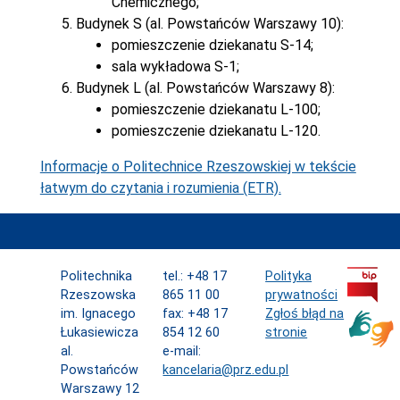
Chemicznego;
Budynek S (al. Powstańców Warszawy 10):
pomieszczenie dziekanatu S-14;
sala wykładowa S-1;
Budynek L (al. Powstańców Warszawy 8):
pomieszczenie dziekanatu L-100;
pomieszczenie dziekanatu L-120.
Informacje o Politechnice Rzeszowskiej w tekście
łatwym do czytania i rozumienia (ETR).
Politechnika
tel.: +48 17
Polityka
Rzeszowska
865 11 00
prywatności
im. Ignacego
fax: +48 17
Zgłoś błąd na
Łukasiewicza
854 12 60
stronie
al.
e-mail:
Powstańców
kancelaria@prz.edu.pl
Warszawy 12