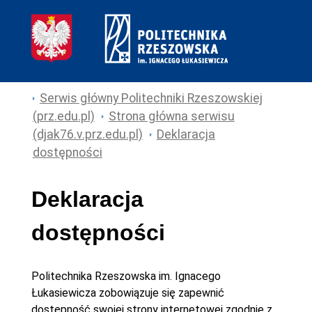
Serwis główny Politechniki Rzeszowskiej
(prz.edu.pl)
Strona główna serwisu
(djak76.v.prz.edu.pl)
Deklaracja
dostępności
Deklaracja
dostępności
Politechnika Rzeszowska im. Ignacego
Łukasiewicza
zobowiązuje się zapewnić
dostępność swojej
strony internetowej
zgodnie z