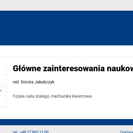
Główne zainteresowania nauko
red.
Dorota Jakubczyk
Fizyka ciała stałego, mechanika kwantowa
tel.: +48 17 865 11 00
Deklara